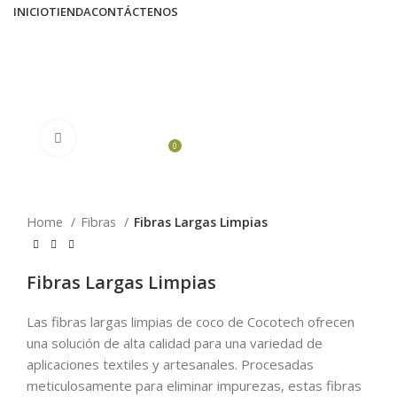
INICIO
TIENDA
CONTÁCTENOS
0
/
$
0.00
MENU
Click to enlarge
0
$
0.00
Home
Fibras
Fibras Largas Limpias
Fibras Largas Limpias
Las fibras largas limpias de coco de Cocotech ofrecen
una solución de alta calidad para una variedad de
aplicaciones textiles y artesanales. Procesadas
meticulosamente para eliminar impurezas, estas fibras