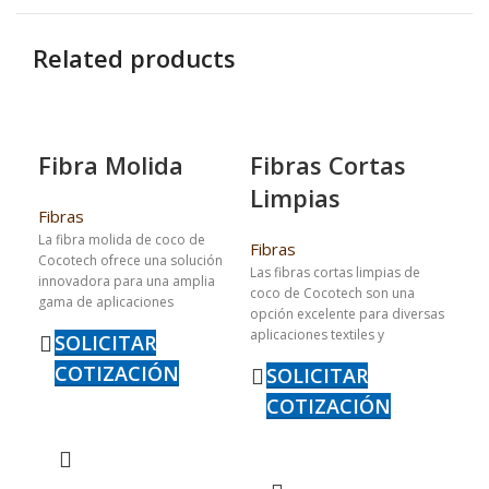
Related products
Fibra Molida
Fibras Cortas
Limpias
Fibras
La fibra molida de coco de
Fibras
Cocotech ofrece una solución
Las fibras cortas limpias de
innovadora para una amplia
coco de Cocotech son una
gama de aplicaciones
opción excelente para diversas
industriales y artesanales. Este
aplicaciones textiles y
SOLICITAR
material, obtenido a partir de la
artesanales. Estas fibras,
trituración fina de cáscaras de
COTIZACIÓN
SOLICITAR
cuidadosamente procesadas
coco, proporciona una textura
para garantizar la máxima
COTIZACIÓN
uniforme y adaptable que es
limpieza y uniformidad, ofrecen
ideal para la fabricación de
una combinación de flexibilidad
productos como mezclas de
y resistencia ideal para la
sustratos, rellenos y materiales
creación de productos como
de refuerzo. Su capacidad para