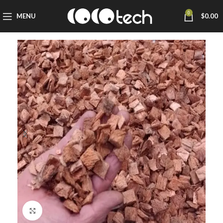
0
MENU
$
0.00
Click to enlarge