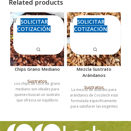
Related products
SOLICITAR
SOLICITAR
COTIZACIÓN
COTIZACIÓN
Chips Grano Mediano
Mezcla Sustrato
S
Arándanos
Sustratos
Los chips de coco de grano
El
Sustratos
mediano son ideales para
La mezcla de sustrato para
quienes buscan un sustrato
arándanos de Cocotech está
que ofrezca un equilibrio
formulada específicamente
óptimo entre retención de
t
para satisfacer las exigentes
agua y aireación. Con un
di
necesidades de este cultivo.
tamaño intermedio, estos
u
Con un equilibrio preciso de
chips proporcionan un
nutrientes y un pH
entorno radicular que
ligeramente ácido, este